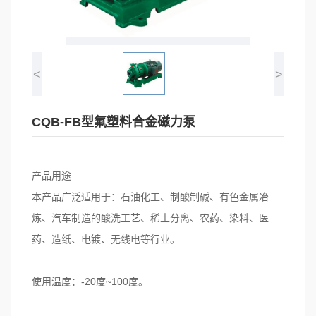
UHB-ZK砂浆泵
MFY-I耐磨耐腐泵
<
>
FYH氟塑料液下泵
不锈钢磁力泵系列
CQB-FB型氟塑料合金磁力泵
IH不锈钢离心泵系列
产品用途
衬氟球阀
本产品广泛适用于：石油化工、制酸制碱、有色金属冶
炼、汽车制造的酸洗工艺、稀土分离、农药、染料、医
药、造纸、电镀、无线电等行业。
使用温度：-20度~100度。